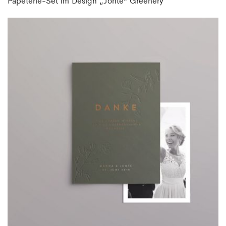
Papeterie-Set im Design „Jonte“ Greenery