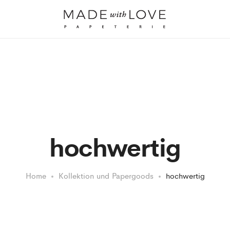
hochwertig
Home
Kollektion und Papergoods
hochwertig