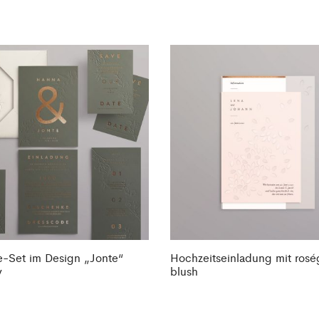
e-Set im Design „Jonte“
Hochzeitseinladung mit ros
y
blush