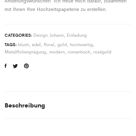
Änderungswünschen. Ich freue mich darauf, zusammen
mit Ihnen Ihre Hochzeitspapeterie zu erstellen.
Design Johann
,
Einladung
CATEGORIES:
blush
,
edel
,
floral
,
gold
,
hochwertig
,
TAGS:
Metallfolienprägung
,
modern
,
romantisch
,
roségold
Beschreibung