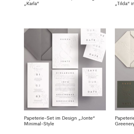
„Karla“
„Tilda“ i
Papeterie-Set im Design „Jonte“
Papeteri
Minimal-Style
Greener